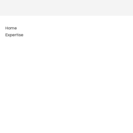
Home
Expertise
About us
Insights
Contact
21 rue de Rocroy
75010 Paris, France
ask@fabriqpr.com
+33 1 80 20 92 13
LinkedIn
Instagram
Facebook
Privacy policy