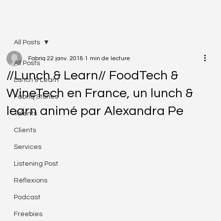
All Posts
Fabriq
22 janv. 2018
1 min de lecture
All Posts
//Lunch & Learn// FoodTech &
Lunch & Learn
WineTech en France, un lunch &
Fabriq Stories
learn animé par Alexandra Pe
Talents
Clients
Services
Listening Post
Réflexions
Podcast
Freebies