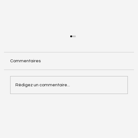
Commentaires
Rédigez un commentaire...
Les 12 qui font et défont la tech en
France