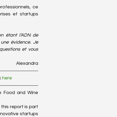
rofessionnels, ce 
ises et startups 
on étant l’ADN de 
une évidence. Je 
uestions et vous 
Alexandra
k 
here
he Food and Wine 
this report is part 
novative startups 