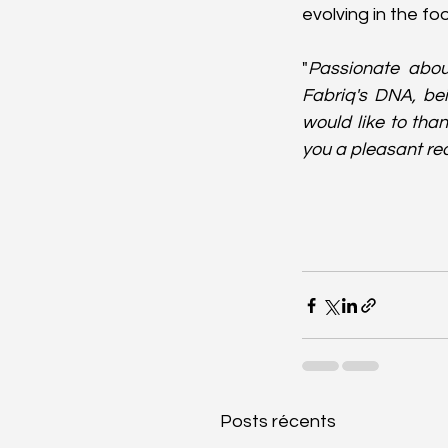
evolving in the fo
"
Passionate abou
Fabriq's DNA, be
would like to tha
you a pleasant re
Posts récents