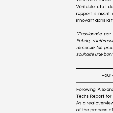
Véritable état de
rapport s’inscri
innovant dans la f
“Passionnée par l
Fabriq, s’intére
remercie les pro
souhaite une bonn
Pour 
Following Alexan
Techs Report for 
As a real overview 
of the process of