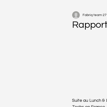
Fabriq team
27 
Podcast
Freebies
Rapport
Suite au Lunch & 
Techs en France.