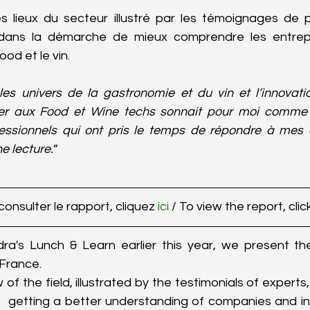
s lieux du secteur illustré par les témoignages de p
t dans la démarche de mieux comprendre les entrepr
ood et le vin.
es univers de la gastronomie et du vin et l’innovati
sser aux Food et Wine techs sonnait pour moi comme 
fessionnels qui ont pris le temps de répondre à mes q
e lecture.
”
consulter le rapport, cliquez 
ici
 / To view the report, clic
dra's Lunch & Learn earlier this year, we present t
France.
of the field, illustrated by the testimonials of experts, 
  getting a better understanding of companies and in